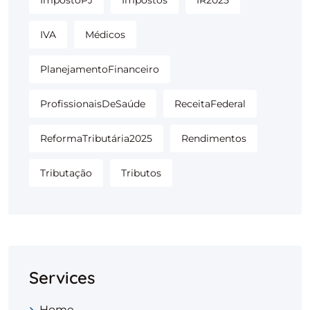
ImpostoPJ
Impostos
IR2025
IVA
Médicos
PlanejamentoFinanceiro
ProfissionaisDeSaúde
ReceitaFederal
ReformaTributária2025
Rendimentos
Tributação
Tributos
Services
Home