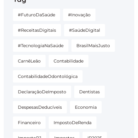
#FuturoDaSaúde
#Inovação
#ReceitasDigitais
#SaúdeDigital
#TecnologiaNaSaúde
BrasilMaisJusto
CarnêLeão
Contabilidade
ContabilidadeOdontológica
DeclaraçãoDeImposto
Dentistas
DespesasDeducíveis
Economia
Financeiro
ImpostoDeRenda